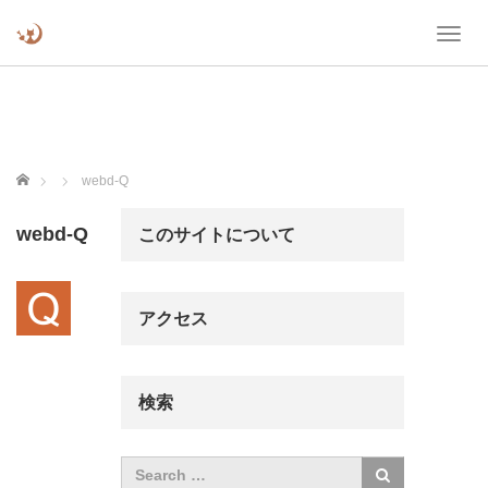
T
o
g
g
l
e
n
ホーム
webd-Q
a
v
webd-Q
i
このサイトについて
g
a
t
アクセス
i
o
n
検索