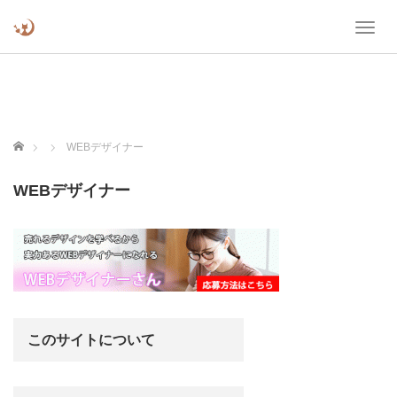
T
o
g
g
l
e
n
ホーム
WEBデザイナー
a
v
WEBデザイナー
i
g
a
t
i
o
n
このサイトについて