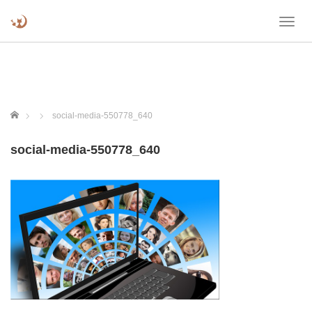
T
o
g
g
l
e
n
ホーム
social-media-550778_640
a
v
social-media-550778_640
i
g
a
t
i
o
n