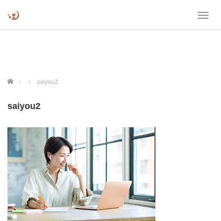
T
o
g
g
l
e
n
ホーム
saiyou2
a
v
saiyou2
i
g
a
t
i
o
n