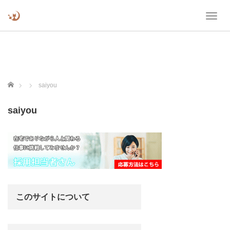
T
o
g
g
l
e
n
ホーム
saiyou
a
v
saiyou
i
g
a
t
i
o
n
このサイトについて