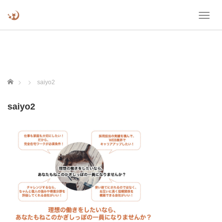
T
o
g
g
l
e
n
ホーム
saiyo2
a
v
saiyo2
i
g
a
t
i
o
n