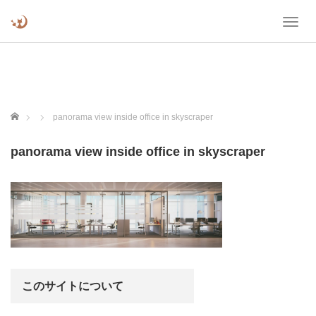
T
o
g
g
l
e
n
ホーム
panorama view inside office in skyscraper
a
v
panorama view inside office in skyscraper
i
g
a
t
i
o
n
このサイトについて