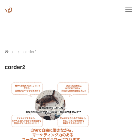
T
o
g
g
l
e
n
ホーム
corder2
a
v
corder2
i
g
a
t
i
o
n