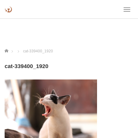
T
o
g
g
l
e
n
ホーム
cat-339400_1920
a
v
cat-339400_1920
i
g
a
t
i
o
n