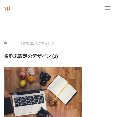
T
o
g
g
l
e
n
ホーム
名称未設定のデザイン (1)
a
v
名称未設定のデザイン (1)
i
g
a
t
i
o
n