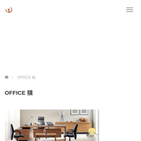
T
o
g
g
l
e
n
a
v
i
g
ホーム
OFFICE 猫
a
t
OFFICE 猫
i
o
n