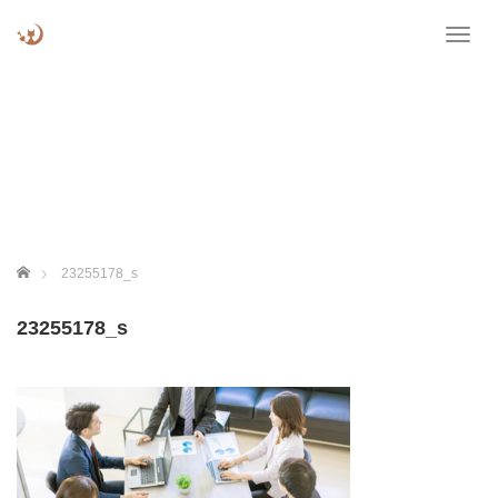
T
o
g
g
l
e
n
a
v
i
g
ホーム
23255178_s
a
t
23255178_s
i
o
n