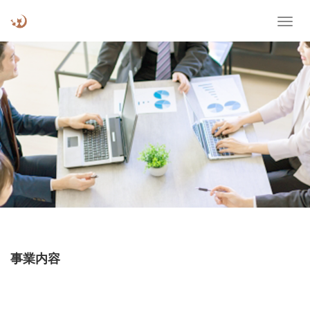
T
o
g
g
l
e
n
a
v
i
g
a
t
i
o
n
事業内容