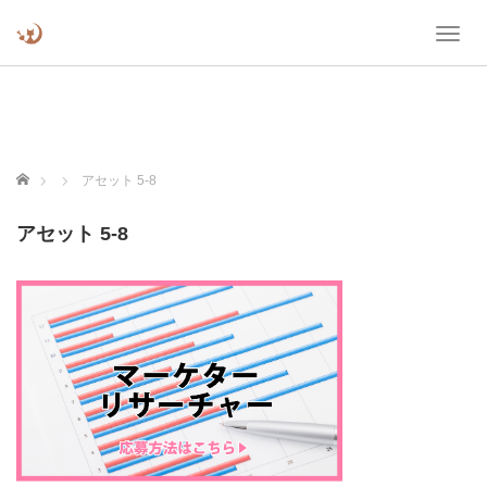
T
o
g
g
l
e
n
ホーム
アセット 5-8
a
v
アセット 5-8
i
g
a
t
i
o
n