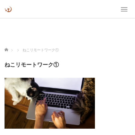
T
o
g
g
l
e
n
ホーム
ねこリモートワーク①
a
v
ねこリモートワーク①
i
g
a
t
i
o
n